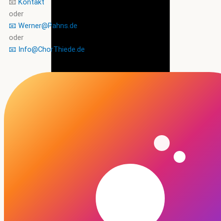
📧
Kontakt
oder
📧 Werner@Pahns.de
oder
📧 Info@ChorThiede.de