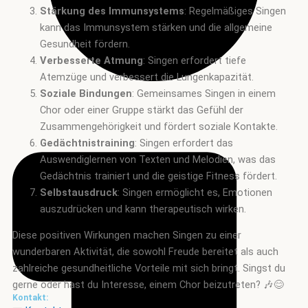
Stärkung des Immunsystems
: Regelmäßiges Singen
kann das Immunsystem stärken und die allgemeine
Gesundheit fördern.
Verbesserte Atmung
: Singen erfordert tiefe
Atemzüge und verbessert die Lungenkapazität.
Soziale Bindungen
: Gemeinsames Singen in einem
Chor oder einer Gruppe stärkt das Gefühl der
Zusammengehörigkeit und fördert soziale Kontakte.
Gedächtnistraining
: Singen erfordert das
Auswendiglernen von Texten und Melodien, was das
Gedächtnis trainiert und die geistige Fitness fördert.
Selbstausdruck
: Singen ermöglicht es, Emotionen
auszudrücken und kann therapeutisch wirken.
Diese positiven Wirkungen machen Singen zu einer
wunderbaren Aktivität, die sowohl Freude bereitet als auch
zahlreiche gesundheitliche Vorteile mit sich bringt. Singst du
gerne oder hast du Interesse, einem Chor beizutreten? 🎶😊
Kontakt: