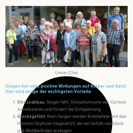
Unser Chor
Singen hat viele positive Wirkungen auf Körper und Geist.
Hier sind einige der wichtigsten Vorteile:
Stressabbau
: Singen hilft, Stresshormone wie Cortisol
zu reduzieren und fördert die Entspannung.
Glücksgefühl
: Beim Singen werden Endorphine und das
Hormon Oxytocin freigesetzt, die ein Gefühl von Glück
und Wohlbefinden erzeugen.