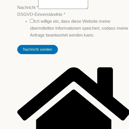
Nachricht
*
DSGVO-Einverständnis
*
Ich willige ein, dass diese Website meine
übermittelten Informationen speichert, sodass meine
Anfrage beantwortet werden kann.
Nachricht senden